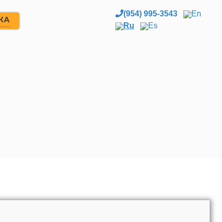
(954) 995-3543
En
ЖА
Ru
Es