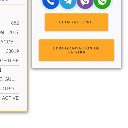
CONTÁCTENOS
852
ÓN
2017
OCEAN ACCESS, OCEAN FRONT
PROGRAMACIÓN DE
33019
LA GIRA
IGH RISE
N
1 SPACE, GUEST, VALET
YES AUTO POOL CLEAN, IN GROUND, HOT TUB, OTHER
ACTIVE