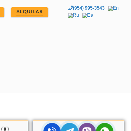
(954) 995-3543
En
ALQUILAR
Ru
Es
.00