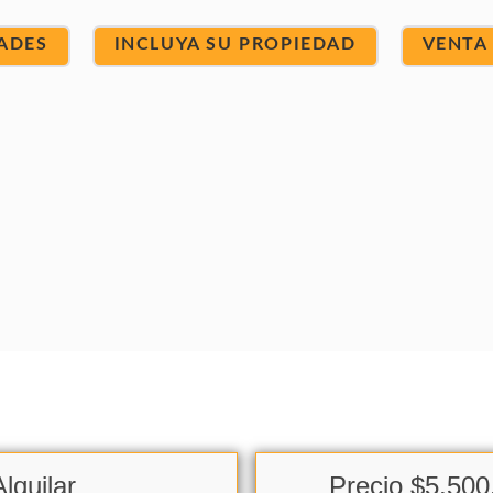
ADES
INCLUYA SU PROPIEDAD
VENTA
lquilar
Precio $5,500