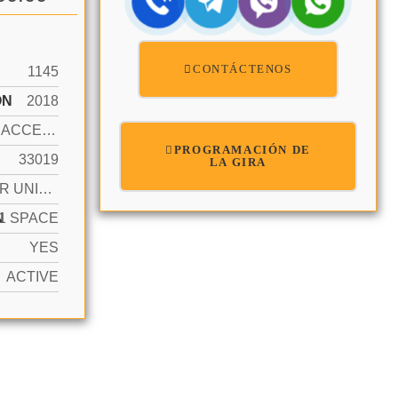
CONTÁCTENOS
1145
ÓN
2018
OCEAN ACCESS, OCEAN FRONT
PROGRAMACIÓN DE
33019
LA GIRA
CORNER UNIT, HIGH RISE
N
1 SPACE
YES
ACTIVE