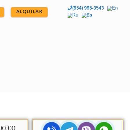
(954) 995-3543
En
ALQUILAR
Ru
Es
00.00