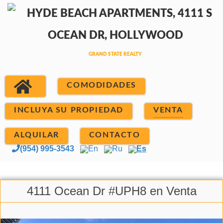
COMODIDADES
INCLUYA SU PROPIEDAD
VENTA
ALQUILAR
CONTACTO
(954) 995-3543
En
Ru
Es
4111 Ocean Dr #UPH8 en Venta